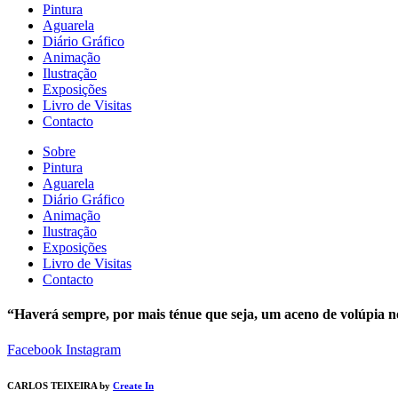
Pintura
Aguarela
Diário Gráfico
Animação
Ilustração
Exposições
Livro de Visitas
Contacto
Sobre
Pintura
Aguarela
Diário Gráfico
Animação
Ilustração
Exposições
Livro de Visitas
Contacto
“Haverá sempre, por mais ténue que seja, um aceno de volúpia n
Facebook
Instagram
CARLOS TEIXEIRA by
Create In