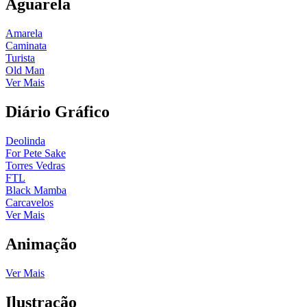
Aguarela
Amarela
Caminata
Turista
Old Man
Ver Mais
Diário Gráfico
Deolinda
For Pete Sake
Torres Vedras
FTL
Black Mamba
Carcavelos
Ver Mais
Animação
Ver Mais
Ilustração