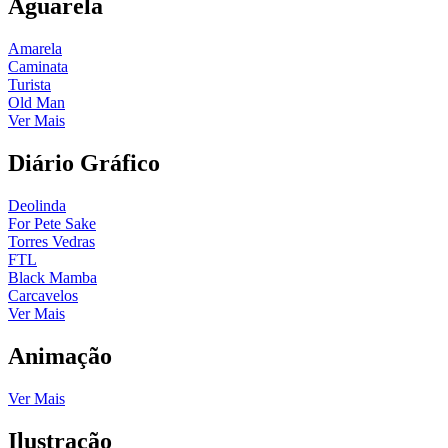
Aguarela
Amarela
Caminata
Turista
Old Man
Ver Mais
Diário Gráfico
Deolinda
For Pete Sake
Torres Vedras
FTL
Black Mamba
Carcavelos
Ver Mais
Animação
Ver Mais
Ilustração