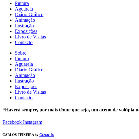
Pintura
Aguarela
Diário Gráfico
Animação
Ilustração
Exposições
Livro de Visitas
Contacto
Sobre
Pintura
Aguarela
Diário Gráfico
Animação
Ilustração
Exposições
Livro de Visitas
Contacto
“Haverá sempre, por mais ténue que seja, um aceno de volúpia n
Facebook
Instagram
CARLOS TEIXEIRA by
Create In