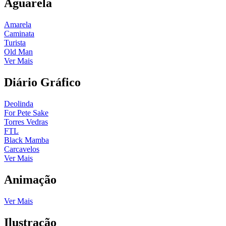
Aguarela
Amarela
Caminata
Turista
Old Man
Ver Mais
Diário Gráfico
Deolinda
For Pete Sake
Torres Vedras
FTL
Black Mamba
Carcavelos
Ver Mais
Animação
Ver Mais
Ilustração