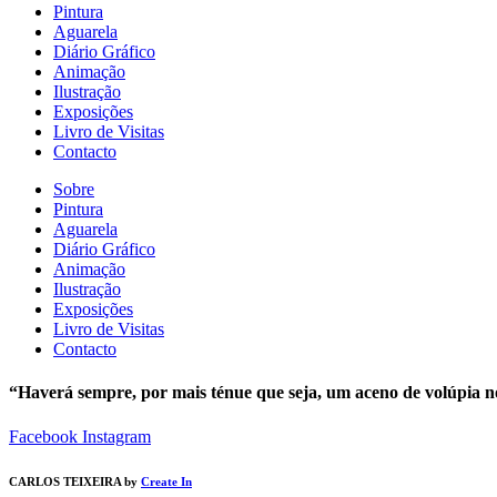
Pintura
Aguarela
Diário Gráfico
Animação
Ilustração
Exposições
Livro de Visitas
Contacto
Sobre
Pintura
Aguarela
Diário Gráfico
Animação
Ilustração
Exposições
Livro de Visitas
Contacto
“Haverá sempre, por mais ténue que seja, um aceno de volúpia n
Facebook
Instagram
CARLOS TEIXEIRA by
Create In