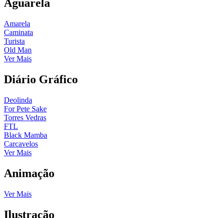
Aguarela
Amarela
Caminata
Turista
Old Man
Ver Mais
Diário Gráfico
Deolinda
For Pete Sake
Torres Vedras
FTL
Black Mamba
Carcavelos
Ver Mais
Animação
Ver Mais
Ilustração