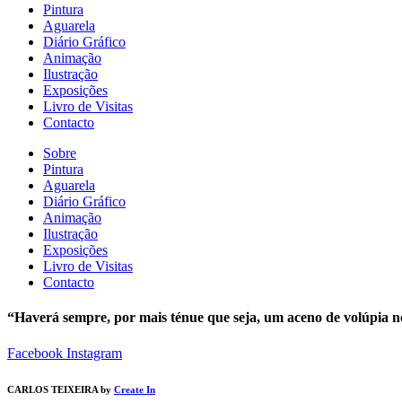
Pintura
Aguarela
Diário Gráfico
Animação
Ilustração
Exposições
Livro de Visitas
Contacto
Sobre
Pintura
Aguarela
Diário Gráfico
Animação
Ilustração
Exposições
Livro de Visitas
Contacto
“Haverá sempre, por mais ténue que seja, um aceno de volúpia n
Facebook
Instagram
CARLOS TEIXEIRA by
Create In